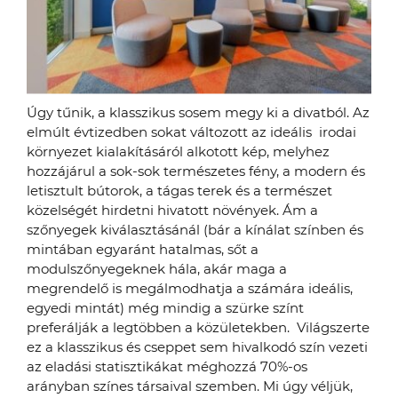
Úgy tűnik, a klasszikus sosem megy ki a divatból. Az
elmúlt évtizedben sokat változott az ideális irodai
környezet kialakításáról alkotott kép, melyhez
hozzájárul a sok-sok természetes fény, a modern és
letisztult bútorok, a tágas terek és a természet
közelségét hirdetni hivatott növények. Ám a
szőnyegek kiválasztásánál (bár a kínálat színben és
mintában egyaránt hatalmas, sőt a
modulszőnyegeknek hála, akár maga a
megrendelő is megálmodhatja a számára ideális,
egyedi mintát) még mindig a szürke színt
preferálják a legtöbben a közületekben. Világszerte
ez a klasszikus és cseppet sem hivalkodó szín vezeti
az eladási statisztikákat méghozzá 70%-os
arányban színes társaival szemben. Mi úgy véljük,