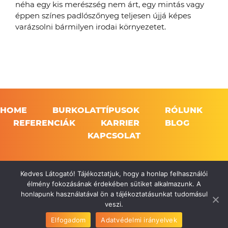
néha egy kis merészség nem árt, egy mintás vagy
éppen színes padlószőnyeg teljesen újjá képes
varázsolni bármilyen irodai környezetet.
HOME
BURKOLATTÍPUSOK
RÓLUNK
REFERENCIÁK
KARRIER
BLOG
KAPCSOLAT
Kedves Látogató! Tájékoztatjuk, hogy a honlap felhasználói
2026 Floortissimo | Minden jog fenntartva!
élmény fokozásának érdekében sütiket alkalmazunk. A
honlapunk használatával ön a tájékoztatásunkat tudomásul
veszi.
Facebook
Instagram
Elfogadom
Adatvédelmi irányelvek