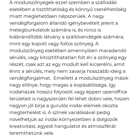
A modulszőnyegek ezzel szemben a szállodák
esetében a tisztíthatóság és könnyű cserélhetőség
miatt meglehetősen népszerűek. A nagy
vendégforgalom állandó igénybevételt jelent a
melegburkolatok számára is, és nincs is
kiábrándítóbb látvány a szállóvendégek számára,
mint egy kopott vagy foltos szőnyeg. A
modulszőnyeg esetében amennyiben maradandó
sérülés, vagy kitisztíthatatlan folt éri a szőnyeg egy
részét, csak azt az egy modult kell kicserélni, amit
érint a sérülés, mely nem zavarja hosszabb ideig a
vendégforgalmat. Emellett a modulszőnyeg másik
nagy előnye, hogy magas a kopásállósága, így
irodaházak hosszú folyosóit vagy éppen openoffice
területeit is nagyszerűen fel lehet dobni vele, hiszen
nagyon jól bírja a gurulós irodai elemek okozta
megterhelést is. A színek variálásával pedig
növelhetjük az irodai környezetben a dolgozók
kreativitást, egyedi hangulatot és atmoszférát
teremthetünk vele.