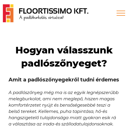
Skip
to
content
Hogyan válasszunk
padlószőnyeget?
Amit a padlószőnyegekről tudni érdemes
A padlószőnyeg még ma is az egyik legnépszerűbb
melegburkolat, ami nem meglepő, hiszen magas
komfortérzetet nyújt és bensőségesebbé teszi a
belső tereket. Kellemes, puha tapintása, hő-és
hangszigetelő tulajdonsága miatt gyakran esik rá
a választása az iroda-és szállodatulajdonsoknak.