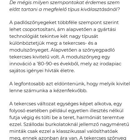
De mégis milyen szempontokat érdemes szem
előtt tartani a megfelelő típus kiválasztásánál?
A padlószőnyegeket többféle szempont szerint
lehet csoportosítani, ám alapvetően a gyártási
technológiát tekintve két nagy típusát
különböztetjük meg: a tekercses- és a
modulszőnyeget. Alapvetően a szőnyegpadló
tekercses kivitelű volt. A modulszőnyeg egy
innováció a ’80-90-es évekből, mely az irodapiac
sajátos igényei hívták életre.
A legfontosabb azt eldöntenünk, hogy melyik kivitel
lenne számunka a kézenfekvőbb.
A tekercses változat egységes képet alkotva, egy
folyosó esetében például egyetlen illesztés nélkül
futja végig és tölti be a teret, harmóniát teremtve
ezzel. Szállodai burkolatoknál jellemző nagyméretű
minták csak ezzel a klasszikussal valósíthatóak
meg, ennek azonban ára van. A tekercses szőnyeg