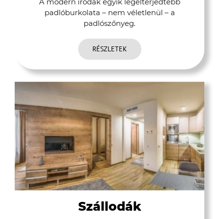
A modern irodák egyik legelterjedtebb
padlóburkolata – nem véletlenül – a
padlószőnyeg.
RÉSZLETEK
Szállodák