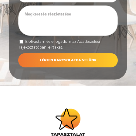
Elolvastam és elfogadom az
Adatkezelési
Tájékoztatóban
leírtakat.
TAPASZTALAT