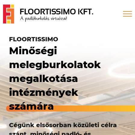
Skip
to
content
FLOORTISSIMO
Minőségi
melegburkolatok
megalkotása
intézmények
számára
Cégünk elsősorban közületi célra
szánt, minőségi padló- és