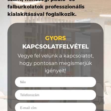
falburkolatok professzionális
kialakításával foglalkozik.
GYORS
KAPCSOLATFELVÉTEL
Vegye fel velünk a kapcsolatot,
hogy pontosan megismerjük
igényeit!