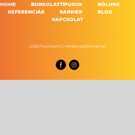
HOME
BURKOLATTÍPUSOK
RÓLUNK
REFERENCIÁK
KARRIER
BLOG
KAPCSOLAT
2026 Floortissimo | Minden jog fenntartva!
Facebook
Instagram