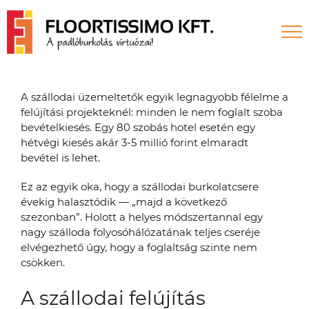
Skip
to
content
A szállodai üzemeltetők egyik legnagyobb félelme a
felújítási projekteknél: minden le nem foglalt szoba
bevételkiesés. Egy 80 szobás hotel esetén egy
hétvégi kiesés akár 3-5 millió forint elmaradt
bevétel is lehet.
Ez az egyik oka, hogy a szállodai burkolatcsere
évekig halasztódik — „majd a következő
szezonban”. Holott a helyes módszertannal egy
nagy szálloda folyosóhálózatának teljes cseréje
elvégezhető úgy, hogy a foglaltság szinte nem
csökken.
A szállodai felújítás