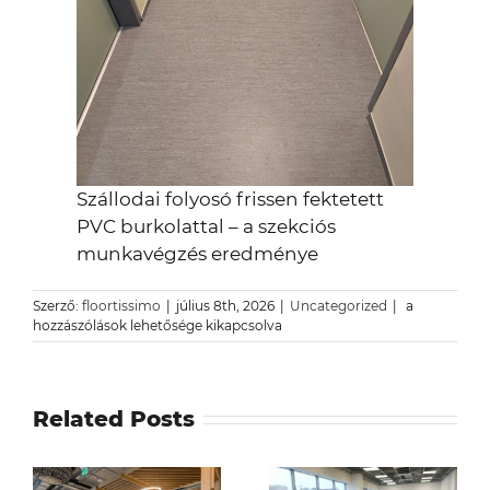
Szállodai folyosó frissen fektetett
PVC burkolattal – a szekciós
munkavégzés eredménye
Szállodai
Szerző:
floortissimo
|
július 8th, 2026
|
Uncategorized
|
a
burkolatcser
hozzászólások lehetősége kikapcsolva
vendégveszt
nélkül:
a
szekciós
Related Posts
módszer
bejegyzéshez