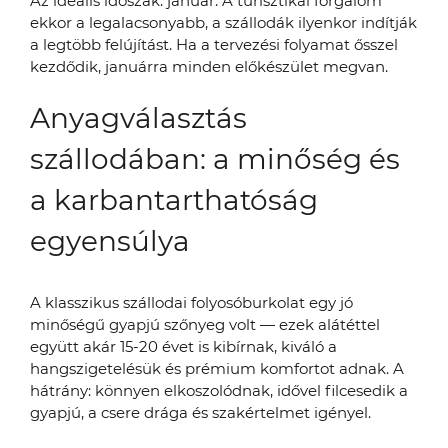
Az ideális időszak: január. A turisztikai forgalom
ekkor a legalacsonyabb, a szállodák ilyenkor indítják
a legtöbb felújítást. Ha a tervezési folyamat ősszel
kezdődik, januárra minden előkészület megvan.
Anyagválasztás
szállodában: a minőség és
a karbantarthatóság
egyensúlya
A klasszikus szállodai folyosóburkolat egy jó
minőségű gyapjú szőnyeg volt — ezek alátéttel
együtt akár 15-20 évet is kibírnak, kiváló a
hangszigetelésük és prémium komfortot adnak. A
hátrány: könnyen elkoszolódnak, idővel filcesedik a
gyapjú, a csere drága és szakértelmet igényel.