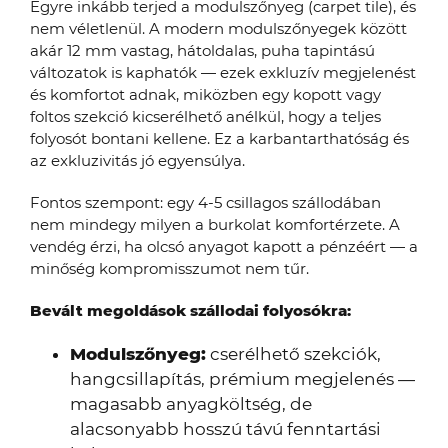
Egyre inkább terjed a modulszőnyeg (carpet tile), és
nem véletlenül. A modern modulszőnyegek között
akár 12 mm vastag, hátoldalas, puha tapintású
változatok is kaphatók — ezek exkluzív megjelenést
és komfortot adnak, miközben egy kopott vagy
foltos szekció kicserélhető anélkül, hogy a teljes
folyosót bontani kellene. Ez a karbantarthatóság és
az exkluzivitás jó egyensúlya.
Fontos szempont: egy 4-5 csillagos szállodában
nem mindegy milyen a burkolat komfortérzete. A
vendég érzi, ha olcsó anyagot kapott a pénzéért — a
minőség kompromisszumot nem tűr.
Bevált megoldások szállodai folyosókra:
Modulszőnyeg:
cserélhető szekciók,
hangcsillapítás, prémium megjelenés —
magasabb anyagköltség, de
alacsonyabb hosszú távú fenntartási