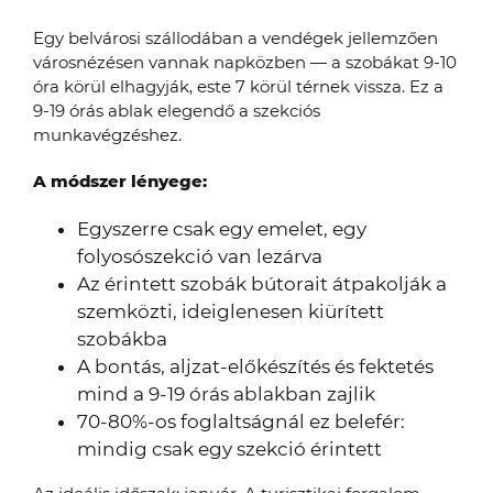
Egy belvárosi szállodában a vendégek jellemzően
városnézésen vannak napközben — a szobákat 9-10
óra körül elhagyják, este 7 körül térnek vissza. Ez a
9-19 órás ablak elegendő a szekciós
munkavégzéshez.
A módszer lényege:
Egyszerre csak egy emelet, egy
folyosószekció van lezárva
Az érintett szobák bútorait átpakolják a
szemközti, ideiglenesen kiürített
szobákba
A bontás, aljzat-előkészítés és fektetés
mind a 9-19 órás ablakban zajlik
70-80%-os foglaltságnál ez belefér:
mindig csak egy szekció érintett