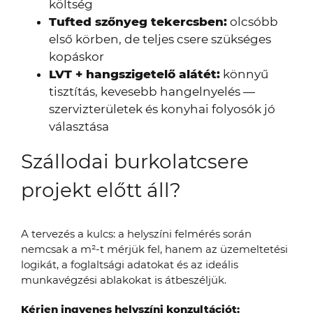
költség
Tufted szőnyeg tekercsben:
olcsóbb
első körben, de teljes csere szükséges
kopáskor
LVT + hangszigetelő alátét:
könnyű
tisztítás, kevesebb hangelnyelés —
szervizterületek és konyhai folyosók jó
választása
Szállodai burkolatcsere
projekt előtt áll?
A tervezés a kulcs: a helyszíni felmérés során
nemcsak a m²-t mérjük fel, hanem az üzemeltetési
logikát, a foglaltsági adatokat és az ideális
munkavégzési ablakokat is átbeszéljük.
Kérjen ingyenes helyszíni konzultációt: