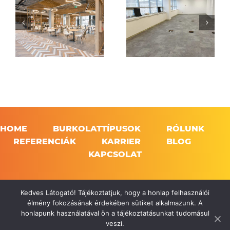
HOME
BURKOLATTÍPUSOK
RÓLUNK
REFERENCIÁK
KARRIER
BLOG
KAPCSOLAT
Kedves Látogató! Tájékoztatjuk, hogy a honlap felhasználói
2026 Floortissimo | Minden jog fenntartva!
élmény fokozásának érdekében sütiket alkalmazunk. A
honlapunk használatával ön a tájékoztatásunkat tudomásul
veszi.