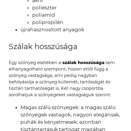
akril
poliészter
poliamid
polipropilén
újrahasznosított anyagok
Szálak hosszúsága
Egy szőnyeg esetében a
szálak hosszúsága
sem
elhanyagolható szempont, hiszen ettől függ a
szőnyeg vastagsága, ami pedig nagyban
befolyásolja a szőnyeg küllemét, tartósságát és
tisztán tarthatóságát is. Két nagy csoportba
sorolhatjuk a szőnyegeket vastagságuk szerint:
Magas szálú szőnyegek: a magas szálú
szőnyegek vastagok, nagyon elegánsak,
puhák és kényelmesek, azonban
tisztántartásuk tartogat magában