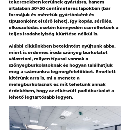
tekercsekben kerülnek gyártásra, hanem
általában 50×50 centiméteres lapokban (bár
formájuk és méretük gyártónként és
típusonként eltérő lehet), így kopás, sérülés,
elkoszolódás esetén könnyedén cserélhetőek a
teljes irodahelyiség kiürítése nélkül is.
Alábbi cikkünkben betekintést nyújtunk abba,
miért is érdemes iroda szőnyeg burkolatot
választani, milyen típusai vannak a
szőnyegburkolatoknak és hogyan találhatjuk
meg a számunkra legmegfelelőbbet. Emellett
kitérünk arra is, mi a menete a
melegburkolásnak és mit tehetünk annak
érdekében, hogy az elkészült padlóburkolat a
lehető legtartósabb legyen.