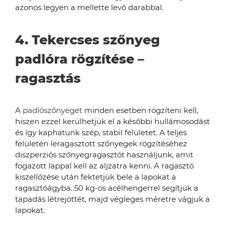
azonos legyen a mellette levő darabbal.
4. Tekercses szőnyeg
padlóra rögzítése –
ragasztás
A
padlószőnyeget
minden esetben rögzíteni kell,
hiszen ezzel kerülhetjük el a későbbi hullámosodást
és így kaphatunk szép, stabil felületet. A teljes
felületén leragasztott szőnyegek rögzítéséhez
diszperziós szőnyegragasztót használjunk, amit
fogazott lappal kell az aljzatra kenni. A ragasztó
kiszellőzése után fektetjük bele a lapokat a
ragasztóágyba. 50 kg-os acélhengerrel segítjük a
tapadás létrejöttét, majd végleges méretre vágjuk a
lapokat.