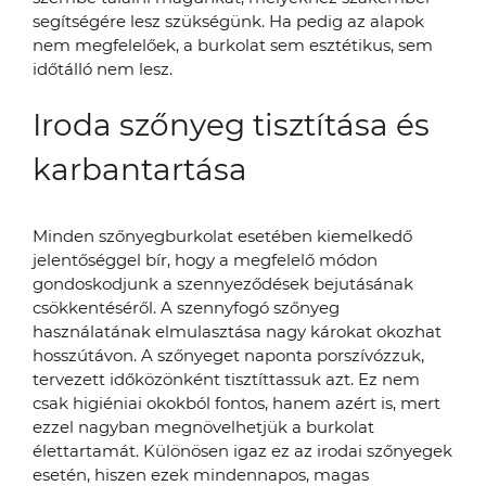
segítségére lesz szükségünk. Ha pedig az alapok
nem megfelelőek, a burkolat sem esztétikus, sem
időtálló nem lesz.
Iroda szőnyeg tisztítása és
karbantartása
Minden szőnyegburkolat esetében kiemelkedő
jelentőséggel bír, hogy a megfelelő módon
gondoskodjunk a szennyeződések bejutásának
csökkentéséről. A szennyfogó szőnyeg
használatának elmulasztása nagy károkat okozhat
hosszútávon. A szőnyeget naponta porszívózzuk,
tervezett időközönként tisztíttassuk azt. Ez nem
csak higiéniai okokból fontos, hanem azért is, mert
ezzel nagyban megnövelhetjük a burkolat
élettartamát. Különösen igaz ez az irodai szőnyegek
esetén, hiszen ezek mindennapos, magas