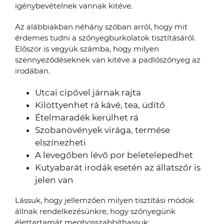
igénybevételnek vannak kitéve.
Az alábbiakban néhány szóban arról, hogy mit
érdemes tudni a szőnyegburkolatok tisztításáról.
Először is vegyük számba, hogy milyen
szennyeződéseknek van kitéve a padlószőnyeg az
irodában.
Utcai cipővel járnak rajta
Kilöttyenhet rá kávé, tea, üdítő
Ételmaradék kerülhet rá
Szobanövények virága, termése
elszínezheti
A levegőben lévő por beletelepedhet
Kutyabarát irodák esetén az állatszőr is
jelen van
Lássuk, hogy jellemzően milyen tisztítási módok
állnak rendelkezésünkre, hogy szőnyegünk
élettartamát meghosszabbíthassuk: