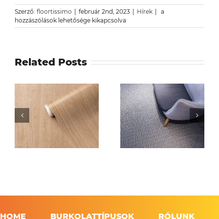
Iroda
Szerző:
floortissimo
|
február 2nd, 2023
|
Hírek
|
a
szőnyeg
hozzászólások lehetősége kikapcsolva
kisokos
–
típusok,
kivitelezés,
Related Posts
tisztítás
bejegyzéshez
HOME
BURKOLATTÍPUSOK
RÓLUNK