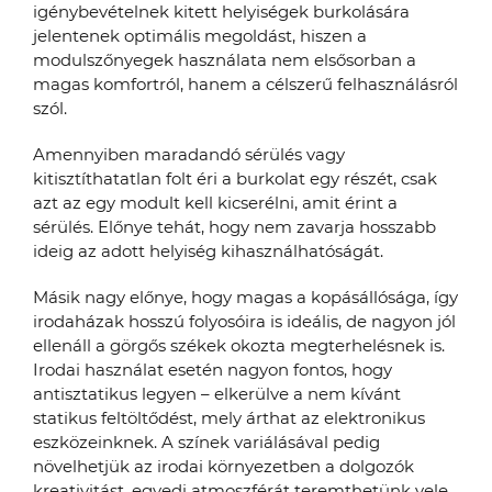
igénybevételnek kitett helyiségek burkolására
jelentenek optimális megoldást, hiszen a
modulszőnyegek használata nem elsősorban a
magas komfortról, hanem a célszerű felhasználásról
szól.
Amennyiben maradandó sérülés vagy
kitisztíthatatlan folt éri a burkolat egy részét, csak
azt az egy modult kell kicserélni, amit érint a
sérülés. Előnye tehát, hogy nem zavarja hosszabb
ideig az adott helyiség kihasználhatóságát.
Másik nagy előnye, hogy magas a kopásállósága, így
irodaházak hosszú folyosóira is ideális, de nagyon jól
ellenáll a görgős székek okozta megterhelésnek is.
Irodai használat esetén nagyon fontos, hogy
antisztatikus legyen – elkerülve a nem kívánt
statikus feltöltődést, mely árthat az elektronikus
eszközeinknek. A színek variálásával pedig
növelhetjük az irodai környezetben a dolgozók
kreativitást, egyedi atmoszférát teremthetünk vele.