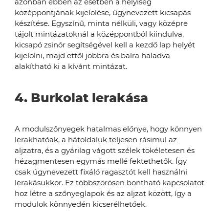
azonban ebben az esetben a helyiség
középpontjának kijelölése, úgynevezett kicsapás
készítése. Egyszínű, minta nélküli, vagy középre
tájolt mintázatoknál a középpontból kiindulva,
kicsapó zsinór segítségével kell a kezdő lap helyét
kijelölni, majd ettől jobbra és balra haladva
alakítható ki a kívánt mintázat.
4. Burkolat lerakása
A modulszőnyegek hatalmas előnye, hogy könnyen
lerakhatóak, a hátoldaluk teljesen rásimul az
aljzatra, és a gyárilag vágott szélek tökéletesen és
hézagmentesen egymás mellé fektethetők. Így
csak úgynevezett fixáló ragasztót kell használni
lerakásukkor. Ez többszörösen bontható kapcsolatot
hoz létre a szőnyeglapok és az aljzat között, így a
modulok könnyedén kicserélhetőek.