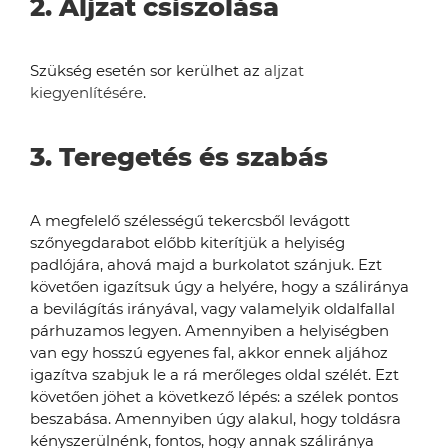
2. Aljzat csiszolása
Szükség esetén sor kerülhet az
aljzat
kiegyenlítés
ére
.
3. Teregetés és szabás
A megfelelő szélességű tekercsből levágott
szőnyegdarabot előbb kiterítjük a helyiség
padlójára, ahová majd a burkolatot szánjuk. Ezt
követően igazítsuk úgy a helyére, hogy a száliránya
a bevilágítás irányával, vagy valamelyik oldalfallal
párhuzamos legyen. Amennyiben a helyiségben
van egy hosszú egyenes fal, akkor ennek aljához
igazítva szabjuk le a rá merőleges oldal szélét. Ezt
követően jöhet a következő lépés: a szélek pontos
beszabása. Amennyiben úgy alakul, hogy toldásra
kényszerülnénk, fontos, hogy annak száliránya