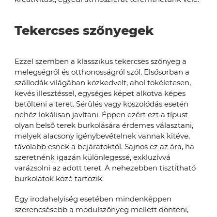
Tekercses szőnyegek
Ezzel szemben a klasszikus tekercses szőnyeg a
melegségről és otthonosságról szól. Elsősorban a
szállodák világában közkedvelt, ahol tökéletesen,
kevés illesztéssel, egységes képet alkotva képes
betölteni a teret. Sérülés vagy koszolódás esetén
nehéz lokálisan javítani. Éppen ezért ezt a típust
olyan belső terek burkolására érdemes választani,
melyek alacsony igénybevételnek vannak kitéve,
távolabb esnek a bejáratoktól. Sajnos ez az ára, ha
szeretnénk igazán különlegessé, exkluzívvá
varázsolni az adott teret. A nehezebben tisztítható
burkolatok közé tartozik.
Egy irodahelyiség esetében mindenképpen
szerencsésebb a modulszőnyeg mellett dönteni,