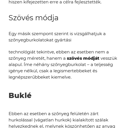
hiszen kifejezetten erre a célra fejlesztették.
Szövés módja
Egy másik szempont szerint is vizsgálhatjuk a
szőnyegburkolatokat gyártási
technológiát tekintve, ebben az esetben nem a
szőnyeg méretét, hanem a
szövés módját
vesszük
alapul. Íme néhány szőnyegburkolat – a teljesség
igénye nélkül, csak a legismertebbeket és
legnépszerűbbeket kiemelve.
Buklé
Ebben az esetben a szőnyeg felületén zárt
hurkolással (vágatlan hurkok) kialakított szálak
helyezkednek el, melynek köszönhetően az anyag