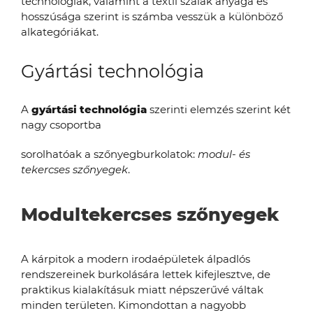
technológiák, valamint a textil szálak anyaga és
hosszúsága szerint is számba vesszük a különböző
alkategóriákat.
Gyártási technológia
A
gyártási technológia
szerinti elemzés szerint két
nagy csoportba
sorolhatóak a szőnyegburkolatok:
modul- és
tekercses szőnyegek
.
Modultekercses szőnyegek
A kárpitok a modern irodaépületek álpadlós
rendszereinek burkolására lettek kifejlesztve, de
praktikus kialakításuk miatt népszerűvé váltak
minden területen. Kimondottan a nagyobb