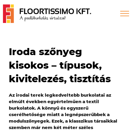
Skip
to
content
Iroda szőnyeg
kisokos – típusok,
kivitelezés, tisztítás
Az irodai terek legkedveltebb burkolatai az
elmúlt években egyértelműen a textil
burkolatok. A könnyű és egyszerű
cserélhetősége miatt a legnépszerűbbek a
modulszőnyegek. Ezek, a klasszikus társaikkal
szemben már nem két méter széles