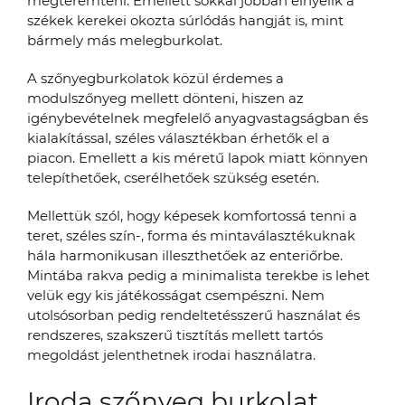
megteremteni. Emellett sokkal jobban elnyelik a
székek kerekei okozta súrlódás hangját is, mint
bármely más melegburkolat.
A szőnyegburkolatok közül érdemes a
modulszőnyeg mellett dönteni, hiszen az
igénybevételnek megfelelő anyagvastagságban és
kialakítással, széles választékban érhetők el a
piacon. Emellett a kis méretű lapok miatt könnyen
telepíthetőek, cserélhetőek szükség esetén.
Mellettük szól, hogy képesek komfortossá tenni a
teret, széles szín-, forma és mintaválasztékuknak
hála harmonikusan illeszthetőek az enteriőrbe.
Mintába rakva pedig a minimalista terekbe is lehet
velük egy kis játékosságat csempészni. Nem
utolsósorban pedig rendeltetésszerű használat és
rendszeres, szakszerű tisztítás mellett tartós
megoldást jelenthetnek irodai használatra.
Iroda szőnyeg burkolat