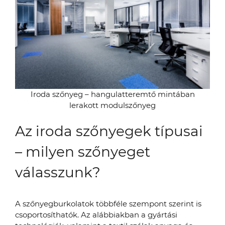
Iroda szőnyeg – hangulatteremtő mintában
lerakott modulszőnyeg
Az iroda szőnyegek típusai
– milyen szőnyeget
válasszunk?
A szőnyegburkolatok többféle szempont szerint is
csoportosíthatók. Az alábbiakban a gyártási