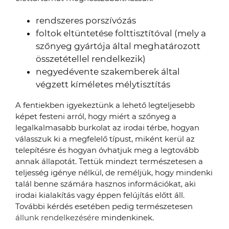
rendszeres porszívózás
foltok eltüntetése folttisztítóval (mely a
szőnyeg gyártója által meghatározott
összetétellel rendelkezik)
negyedévente szakemberek által
végzett kíméletes mélytisztítás
A fentiekben igyekeztünk a lehető legteljesebb
képet festeni arról, hogy miért a szőnyeg a
legalkalmasabb burkolat az irodai térbe, hogyan
válasszuk ki a megfelelő típust, miként kerül az
telepítésre és hogyan óvhatjuk meg a legtovább
annak állapotát. Tettük mindezt természetesen a
teljesség igénye nélkül, de reméljük, hogy mindenki
talál benne számára hasznos információkat, aki
irodai kialakítás vagy éppen felújítás előtt áll.
További kérdés esetében pedig természetesen
állunk rendelkezésére
mindenkinek.