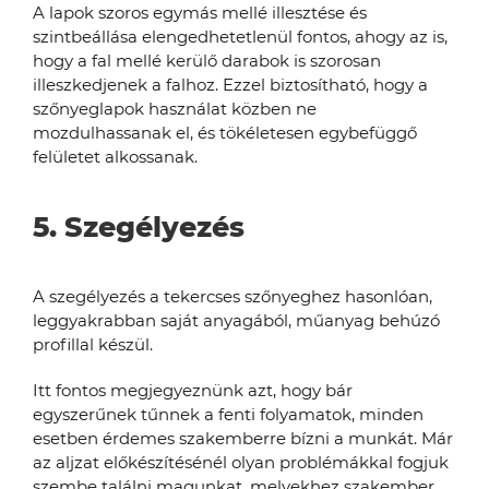
A lapok szoros egymás mellé illesztése és
szintbeállása elengedhetetlenül fontos, ahogy az is,
hogy a fal mellé kerülő darabok is szorosan
illeszkedjenek a falhoz. Ezzel biztosítható, hogy a
szőnyeglapok használat közben ne
mozdulhassanak el, és tökéletesen egybefüggő
felületet alkossanak.
5. Szegélyezés
A szegélyezés a tekercses szőnyeghez hasonlóan,
leggyakrabban saját anyagából, műanyag behúzó
profillal készül.
Itt fontos megjegyeznünk azt, hogy bár
egyszerűnek tűnnek a fenti folyamatok, minden
esetben érdemes szakemberre bízni a munkát. Már
az aljzat előkészítésénél olyan problémákkal fogjuk
szembe találni magunkat, melyekhez szakember